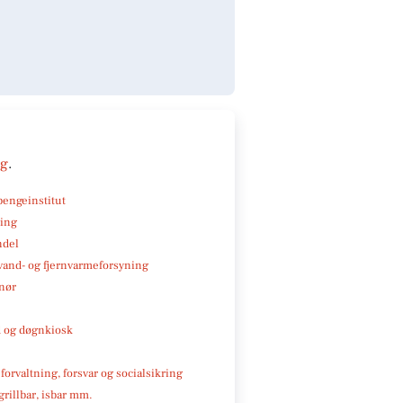
ng
.
pengeinstitut
ning
ndel
, vand- og fjernvarmeforsyning
nør
 og døgnkiosk
 forvaltning, forsvar og socialsikring
 grillbar, isbar mm.