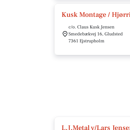
Kusk Montage / Hjørri
c/o. Claus Kusk Jensen
Smedebækvej 16, Gludsted
7361 Ejstrupholm
L.J.Metal v/Lars Jens