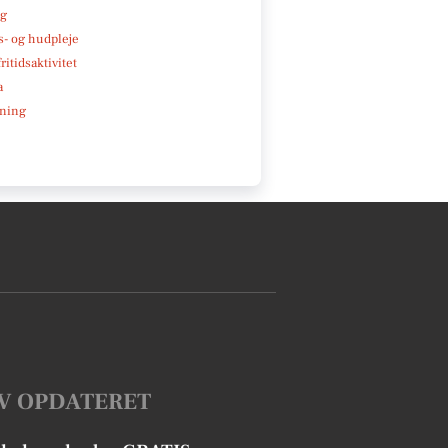
ng
- og hudpleje
ritidsaktivitet
a
ning
V OPDATERET