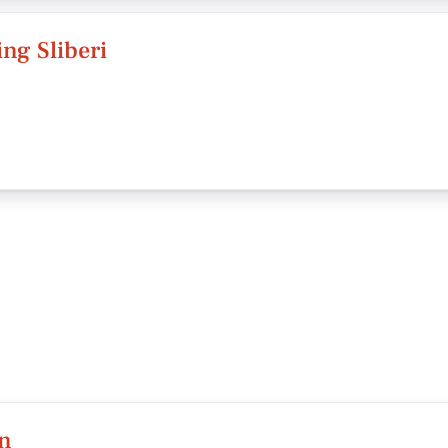
ng Sliberi
en