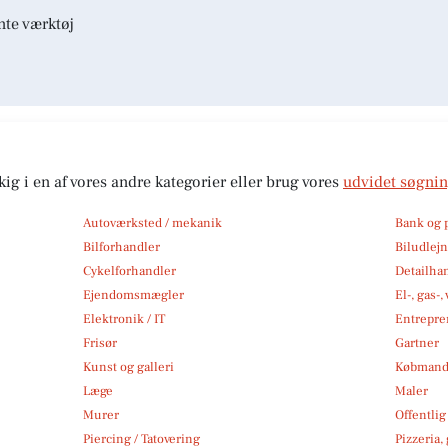
nte værktøj
kig i en af vores andre kategorier eller brug vores
udvidet søgni
Autoværksted / mekanik
Bank og 
Bilforhandler
Biludlej
Cykelforhandler
Detailha
Ejendomsmægler
El-, gas-
Elektronik / IT
Entrepre
Frisør
Gartner
Kunst og galleri
Købmand
Læge
Maler
Murer
Offentlig
Piercing / Tatovering
Pizzeria,