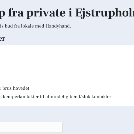
lp fra private i Ejstrupho
is bud fra lokale med Handyhand.
er
r brus hovedet
lysdæmperkontakter til almindelig tænd/sluk kontakter