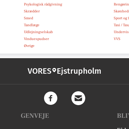
Psykologisk rådgivning
Rengøri
Skrædder
Skønheds
Smed
Sport og f
Tandlæge
Taxi / Tax
Udlejningselskab
Undervis
Vinduespudser
VVS
Øvrige
VORES
Ejstrupholm
GENVEJE
BLI