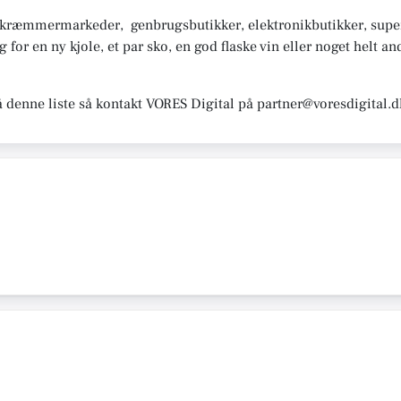
, kræmmermarkeder, genbrugsbutikker, elektronikbutikker, sup
or en ny kjole, et par sko, en god flaske vin eller noget helt and
å denne liste så kontakt VORES Digital på partner@voresdigital.d