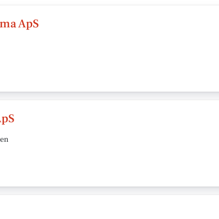
rma ApS
ApS
sen