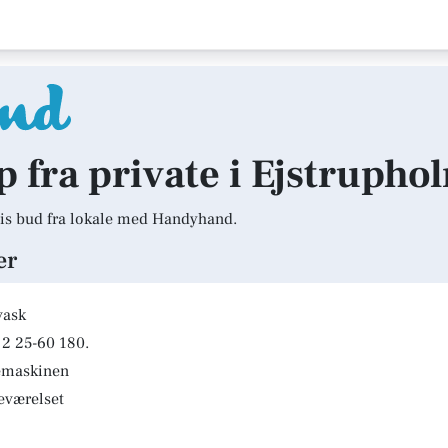
lp fra private i Ejstrupho
is bud fra lokale med Handyhand.
er
vask
2 25-60 180.
kemaskinen
deværelset