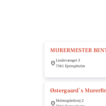
MURERMESTER BENT 
Lindevænget 3
7361 Ejstrupholm
Østergaard`s Murerfi
Holmegårdsvej 2