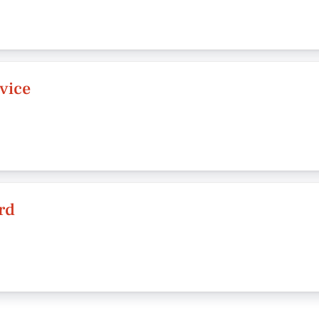
vice
rd