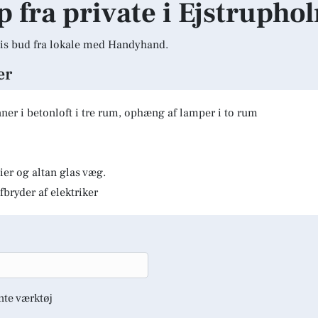
lp fra private i Ejstrupho
is bud fra lokale med Handyhand.
er
er i betonloft i tre rum, ophæng af lamper i to rum
er og altan glas væg.
fbryder af elektriker
nte værktøj