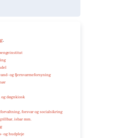
ng
.
pengeinstitut
ning
ndel
, vand- og fjernvarmeforsyning
nør
 og døgnkiosk
 forvaltning, forsvar og socialsikring
 grillbar, isbar mm.
ng
- og hudpleje