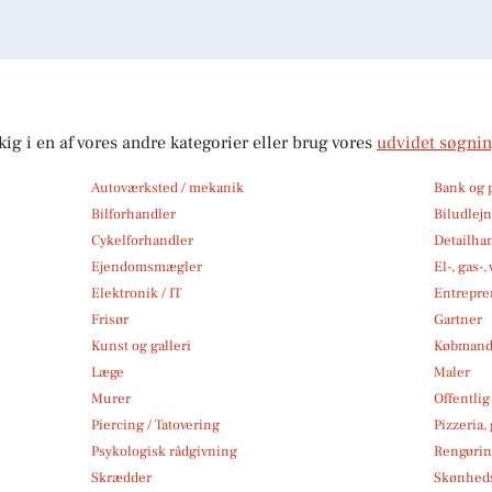
kig i en af vores andre kategorier eller brug vores
udvidet søgni
Autoværksted / mekanik
Bank og 
Bilforhandler
Biludlej
Cykelforhandler
Detailha
Ejendomsmægler
El-, gas-
Elektronik / IT
Entrepre
Frisør
Gartner
Kunst og galleri
Købmand
Læge
Maler
Murer
Offentlig
Piercing / Tatovering
Pizzeria,
Psykologisk rådgivning
Rengøri
Skrædder
Skønheds