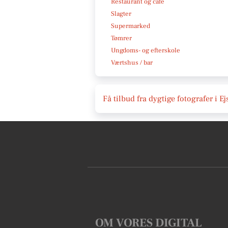
Restaurant og café
Slagter
Supermarked
Tømrer
Ungdoms- og efterskole
Værtshus / bar
Få tilbud fra dygtige fotografer i 
OM VORES DIGITAL