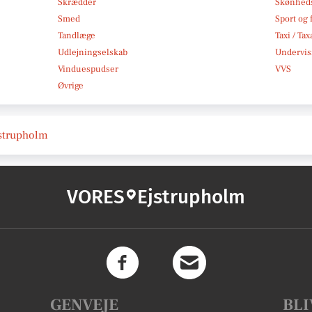
Skrædder
Skønheds
Smed
Sport og f
Tandlæge
Taxi / Tax
Udlejningselskab
Undervis
Vinduespudser
VVS
Øvrige
Ejstrupholm
VORES
Ejstrupholm
GENVEJE
BLI