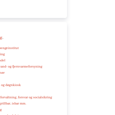
ng
.
pengeinstitut
ning
ndel
, vand- og fjernvarmeforsyning
nør
 og døgnkiosk
 forvaltning, forsvar og socialsikring
 grillbar, isbar mm.
ng