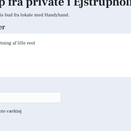
lp fra private i Ejstrupho
is bud fra lokale med Handyhand.
er
ning af lille reol
nte værktøj