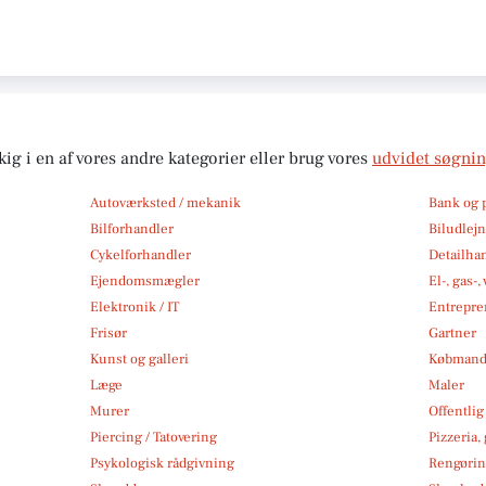
kig i en af vores andre kategorier eller brug vores
udvidet søgni
Autoværksted / mekanik
Bank og 
Bilforhandler
Biludlej
Cykelforhandler
Detailha
Ejendomsmægler
El-, gas-
Elektronik / IT
Entrepre
Frisør
Gartner
Kunst og galleri
Købmand
Læge
Maler
Murer
Offentlig
Piercing / Tatovering
Pizzeria,
Psykologisk rådgivning
Rengøri