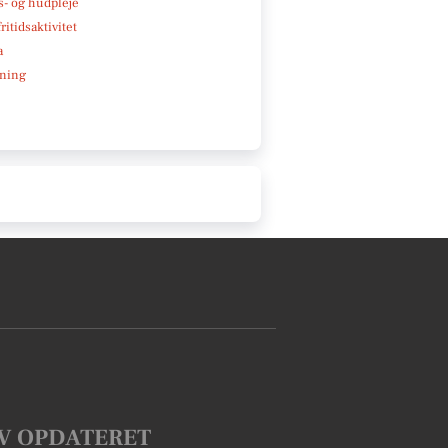
- og hudpleje
ritidsaktivitet
a
ning
V OPDATERET