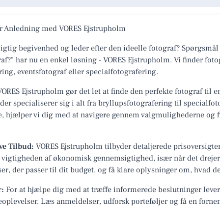
ver Anledning med VORES Ejstrupholm
igtig begivenhed og leder efter den ideelle fotograf? Spørgsmål
af?" har nu en enkel løsning - VORES Ejstrupholm. Vi finder foto
ing, eventsfotograf eller specialfotografering.
ORES Ejstrupholm gør det let at finde den perfekte fotograf til e
er specialiserer sig i alt fra bryllupsfotografering til specialfo
e, hjælper vi dig med at navigere gennem valgmulighederne og fin
ve Tilbud:
VORES Ejstrupholm tilbyder detaljerede prisoversigter
tår vigtigheden af økonomisk gennemsigtighed, især når det dreje
r, der passer til dit budget, og få klare oplysninger om, hvad der
r:
For at hjælpe dig med at træffe informerede beslutninger leve
oplevelser. Læs anmeldelser, udforsk porteføljer og få en forne