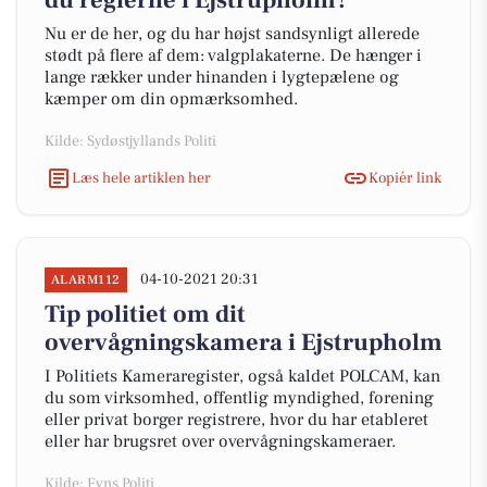
du reglerne i Ejstrupholm?
Nu er de her, og du har højst sandsynligt allerede
stødt på flere af dem: valgplakaterne. De hænger i
lange rækker under hinanden i lygtepælene og
kæmper om din opmærksomhed.
Kilde: Sydøstjyllands Politi
Læs hele artiklen her
Kopiér link
04-10-2021 20:31
ALARM112
Tip politiet om dit
overvågningskamera i Ejstrupholm
I Politiets Kameraregister, også kaldet POLCAM, kan
du som virksomhed, offentlig myndighed, forening
eller privat borger registrere, hvor du har etableret
eller har brugsret over overvågningskameraer.
Kilde: Fyns Politi