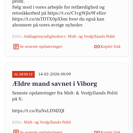
profil.
Følg med i vores arbejde for retfærdighed og
retssikkerhed på https://t.co/C1vgWjle9f eller
https://t.co/mTDTX0pXbm hvor du også kan
abonnere på vores øvrige nyheder.
Kilde:
Anklagemyndigheden v. Midt- og Vestjyllands Politi
Se seneste opdateringer
Kopiér link
14-02-2026 08:09
ALARM112
Ældre mand savnet i Viborg
Seneste opdateringer fra Midt- & Vestjyllands Politi
på X:
https://t.co/EuNxLDMZQl
Kilde:
Midt- og Vestjyllands Politi
Se seneste opdateringer
Kopiér link