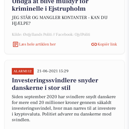
Undgå at blive muldyr for
kriminelle i Ejstrupholm
JEG STÅR OG MANGLER KONTANTER - KAN DU
HJÆLPE?
Kilde: Østjyllands Politi // Facebook: OjylPoliti
Læs hele artiklen her
Kopiér link
21-06-2021 15:29
ALARM112
Investeringssvindlere snyder
danskerne i stor stil
Siden september 2020 har svindlere snydt danskere
for mere end 20 millioner kroner gennem såkaldt
investeringssvindel, hvor man narres til at investere
i kryptovaluta. Politiet advarer nu danskerne mod
svindlen.