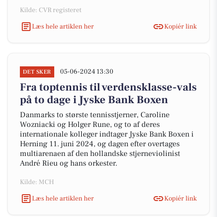
Kilde: CVR registeret
Læs hele artiklen her
Kopiér link
05-06-2024 13:30
DET SKER
Fra toptennis til verdensklasse-vals
på to dage i Jyske Bank Boxen
Danmarks to største tennisstjerner, Caroline
Wozniacki og Holger Rune, og to af deres
internationale kolleger indtager Jyske Bank Boxen i
Herning 11. juni 2024, og dagen efter overtages
multiarenaen af den hollandske stjerneviolinist
André Rieu og hans orkester.
Kilde: MCH
Læs hele artiklen her
Kopiér link