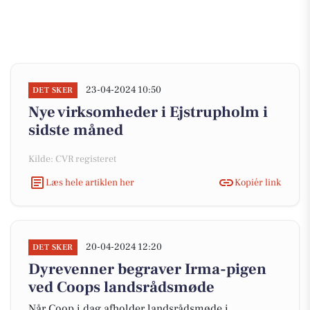
23-04-2024 10:50
DET SKER
Nye virksomheder i Ejstrupholm i
sidste måned
Kilde: CVR registeret
Læs hele artiklen her
Kopiér link
20-04-2024 12:20
DET SKER
Dyrevenner begraver Irma-pigen
ved Coops landsrådsmøde
Når Coop i dag afholder landsrådsmøde i