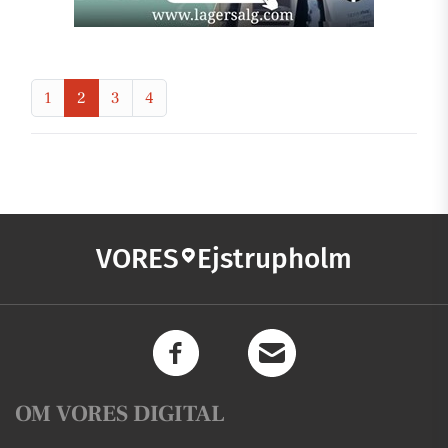
1
2
3
4
VORES
Ejstrupholm
OM VORES DIGITAL