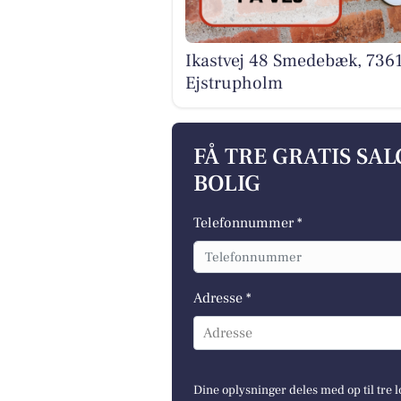
Ikastvej 48 Smedebæk, 736
Ejstrupholm
FÅ TRE GRATIS SA
BOLIG
Telefonnummer *
Adresse *
Adresse
Dine oplysninger deles med op til tre