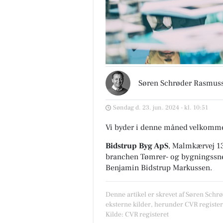
Søren Schrøder Rasmus
Søndag d. 23. jun. 2024 - kl. 10:51
Vi byder i denne måned velkomme
Bidstrup Byg ApS
, Malmkærvej 1
branchen
Tømrer- og bygningss
Benjamin Bidstrup Markussen.
Denne artikel er skrevet af Søren Schr
eksterne kilder, herunder CVR register
Kilde: CVR registeret