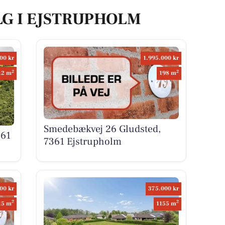
LG I EJSTRUPHOLM
00 kr
1.995.000 kr
2
2
12 m
198 m
Smedebækvej 26 Gludsted,
361
7361 Ejstrupholm
00 kr
375.000 kr
2
2
15 m
1155 m