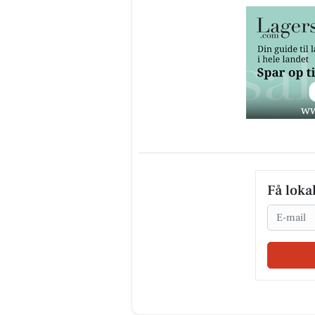
Få loka
Email