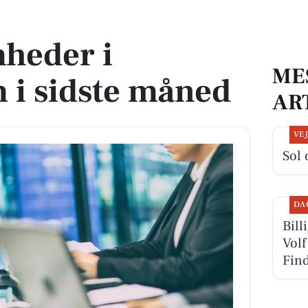
ste måned
heder i
ME
 i sidste måned
AR
VE
Sol 
DA
Bill
Volf
Find