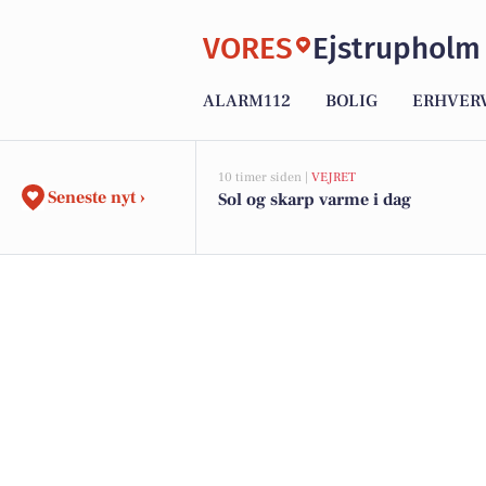
VORES
Ejstrupholm
ALARM112
BOLIG
ERHVER
10 timer siden |
VEJRET
Seneste nyt ›
Sol og skarp varme i dag