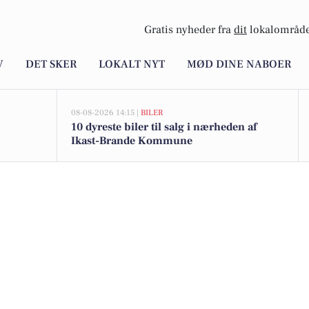
Gratis nyheder fra
dit
lokalområde
V
DET SKER
LOKALT NYT
MØD DINE NABOER
08-08-2026 14:15 |
BILER
10 dyreste biler til salg i nærheden af
Ikast-Brande Kommune