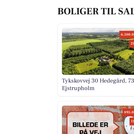
BOLIGER TIL SA
6.500.0
2
Tykskovvej 30 Hedegård, 7
Ejstrupholm
895.0
1