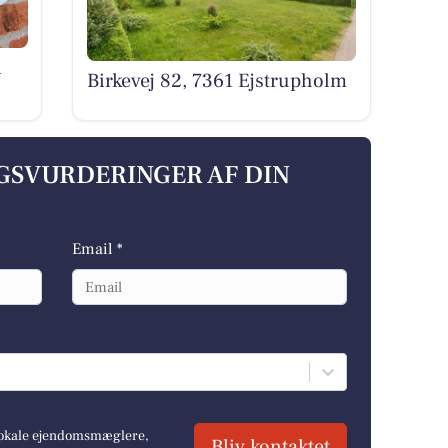
1
Birkevej 82, 7361 Ejstrupholm
LGSVURDERINGER AF DIN
Email *
 lokale ejendomsmæglere,
Bliv kontaktet