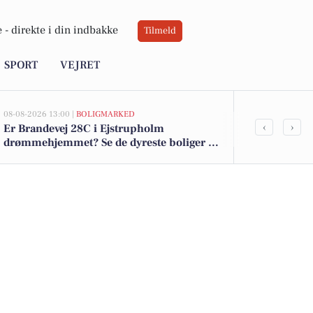
 -
direkte i din indbakke
Tilmeld
SPORT
VEJRET
08-08-2026 13:00 |
BOLIGMARKED
05-08-2026 13:02
‹
›
Er Brandevej 28C i Ejstrupholm
Top 6 over dy
drømmehjemmet? Se de dyreste boliger til
Ejstrupholm.
salg nu for op til 2.395.000 kr