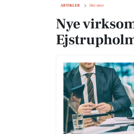
Nye virksomheder i Ejstrupholm i sid
ARTIKLER
Det sker
Nye virksom
Ejstrupholm