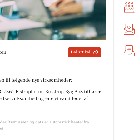
sen
Del artikel
n til følgende nye virksomheder:
3, 7361 Ejstrupholm
.
Bidstrup Byg ApS tilhører
nedkervirksomhed
og er ejet samt ledet af
øder Rasmussen og data er automatisk hentet fra
et.