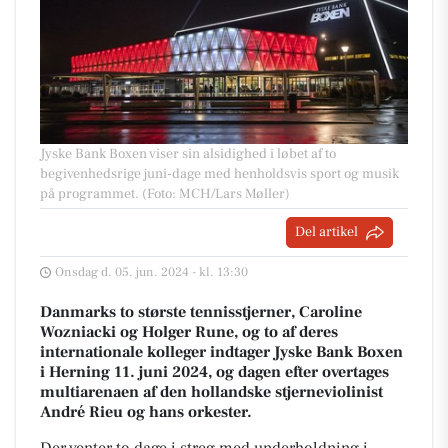
Jyske Bank Boxen viser sin alsidighed i løbet af to
begivenhedsrige juni-dage med henholdsvis sport og musik
på programmet. (Foto: MCH/Lars Møller)
Del artikel
Onsdag d. 05. jun. 2024 - kl. 13:30
Danmarks to største tennisstjerner, Caroline
Wozniacki og Holger Rune, og to af deres
internationale kolleger indtager Jyske Bank Boxen
i Herning 11. juni 2024, og dagen efter overtages
multiarenaen af den hollandske stjerneviolinist
André Rieu og hans orkester.