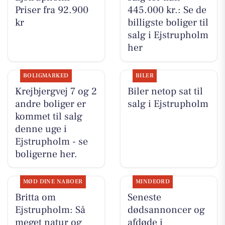
Priser fra 92.900
445.000 kr.: Se de
kr
billigste boliger til
salg i Ejstrupholm
her
BOLIGMARKED
BILER
Krejbjergvej 7 og 2
Biler netop sat til
andre boliger er
salg i Ejstrupholm
kommet til salg
denne uge i
Ejstrupholm - se
boligerne her.
MØD DINE NABOER
MINDEORD
Britta om
Seneste
Ejstrupholm: Så
dødsannoncer og
meget natur og
afdøde i