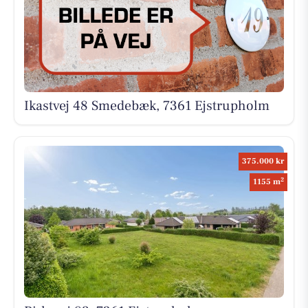
Ikastvej 48 Smedebæk, 7361 Ejstrupholm
375.000 kr
2
1155 m