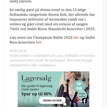
unikt univers.
En særlig gæst på denne turné er den 15-årige
hollandske sangerinde Emma Kok, der allerede har
imponeret millioner af mennesker rundt om i
verden og gået viralt med sin version af sangen
'Voilà' ved André Rieus Maastricht-koncerter i 2023.
Læs mere om Champions Battle 2024
hér
og André
Rieu-koncerten
hér
.
Kilde: MCH
Denne artikel er udarbejdet af 3. part. Indholdet er hverken
sponsoreret eller betalt. De holdninger, der måtte fremgå,
repræsenterer ikke redaktionen.