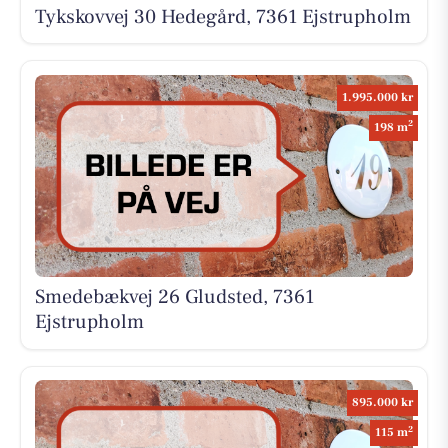
Tykskovvej 30 Hedegård, 7361 Ejstrupholm
1.995.000 kr
2
198 m
Smedebækvej 26 Gludsted, 7361
Ejstrupholm
895.000 kr
2
115 m