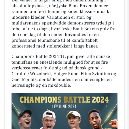
Der venter to dage i streg med underholdning i
absolut topklasse, når Jyske Bank Boxen danner
rammen om først tennis og siden klassisk musik i
moderne klæder. Variationen er stor, og
multiarenaens spændvidde demonstreres tydeligt i
løbet af de to dage, hvor Jyske Bank Boxens gulv fra
den ene dag til den anden forvandles fra en
professionel tennisbane til et komfortabelt
koncertsted med stolerækker i lange baner.
Champions Battle 2024 11. juni giver alle danske
tennisfans en enestående mulighed for at se fire
verdensstjerner folde sig ud på dansk grund -
Caroline Wozniacki, Holger Rune, Elina Svitolina og
Gaël Monfils, der både mødes i en damesingle, en
herresingle og en mixdouble.