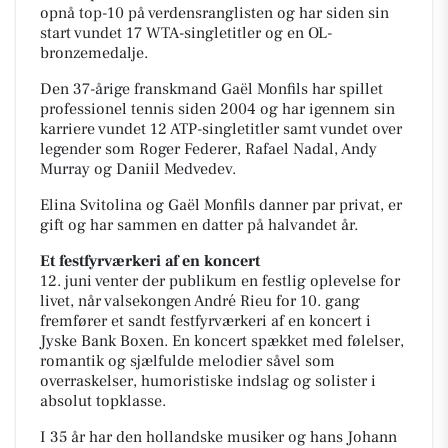
opnå top-10 på verdensranglisten og har siden sin
start vundet 17 WTA-singletitler og en OL-
bronzemedalje.
Den 37-årige franskmand Gaël Monfils har spillet
professionel tennis siden 2004 og har igennem sin
karriere vundet 12 ATP-singletitler samt vundet over
legender som Roger Federer, Rafael Nadal, Andy
Murray og Daniil Medvedev.
Elina Svitolina og Gaël Monfils danner par privat, er
gift og har sammen en datter på halvandet år.
Et festfyrværkeri af en koncert
12. juni venter der publikum en festlig oplevelse for
livet, når valsekongen André Rieu for 10. gang
fremfører et sandt festfyrværkeri af en koncert i
Jyske Bank Boxen. En koncert spækket med følelser,
romantik og sjælfulde melodier såvel som
overraskelser, humoristiske indslag og solister i
absolut topklasse.
I 35 år har den hollandske musiker og hans Johann