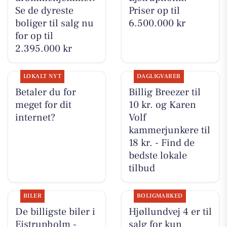
Se de dyreste
Priser op til
boliger til salg nu
6.500.000 kr
for op til
2.395.000 kr
LOKALT NYT
DAGLIGVARER
Betaler du for
Billig Breezer til
meget for dit
10 kr. og Karen
internet?
Volf
kammerjunkere til
18 kr. - Find de
bedste lokale
tilbud
BILER
BOLIGMARKED
De billigste biler i
Hjøllundvej 4 er til
Ejstrupholm -
salg for kun