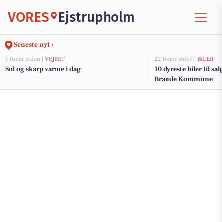
VORES
Ejstrupholm
Seneste nyt ›
7 timer siden |
VEJRET
22 timer siden |
BILER
Sol og skarp varme i dag
10 dyreste biler til sa
Brande Kommune