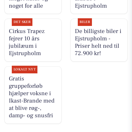
noget for alle
Ejstrupholm
DET SKER
BILER
Cirkus Trapez
De billigste biler i
fejrer 10 års
Ejstrupholm -
jubilæum i
Priser helt ned til
Ejstrupholm
72.900 kr!
LOKALT NYT
Gratis
gruppeforløb
hjælper voksne i
Ikast-Brande med
at blive røg-,
damp- og snusfri