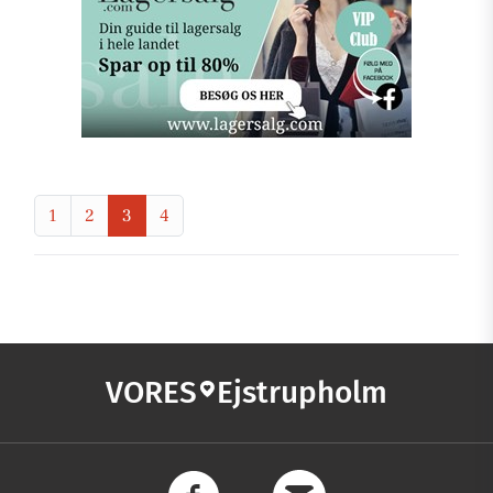
1
2
3
4
VORES
Ejstrupholm