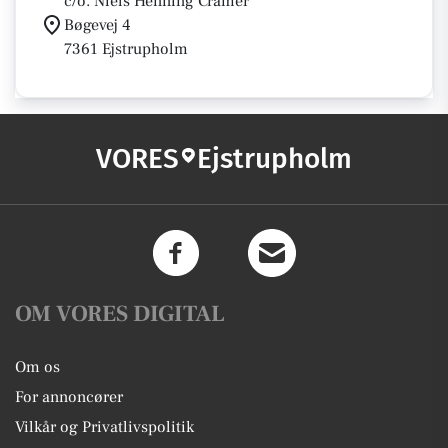
c/o. Niels Henning Cramer
Bøgevej 4
7361 Ejstrupholm
VORES
Ejstrupholm
OM VORES DIGITAL
Om os
For annoncører
Vilkår og Privatlivspolitik