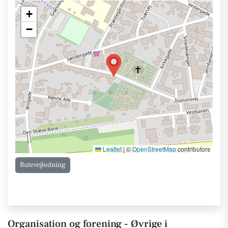
+
−
Leaflet
|
©
OpenStreetMap
contributors
Rutevejledning
Organisation og forening - Øvrige i