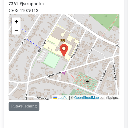
7361 Ejstrupholm
CVR: 41075112
+
−
Leaflet
|
©
OpenStreetMap
contributors
Rutevejledning