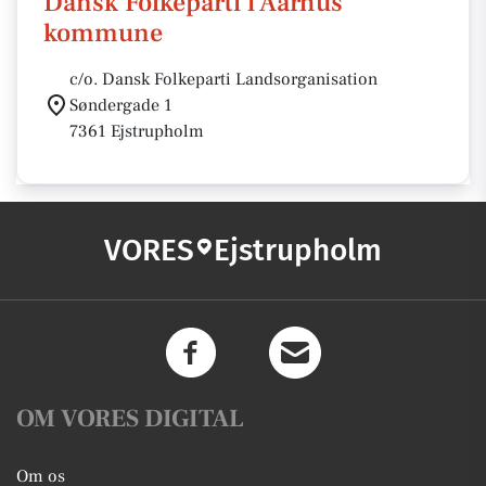
Dansk Folkeparti i Aarhus
kommune
c/o. Dansk Folkeparti Landsorganisation
Søndergade 1
7361 Ejstrupholm
VORES
Ejstrupholm
OM VORES DIGITAL
Om os