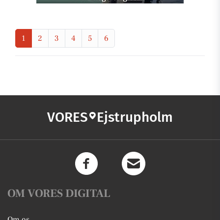
1
2
3
4
5
6
VORES
Ejstrupholm
OM VORES DIGITAL
Om os