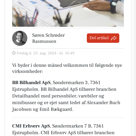
Søren Schrøder
Del artikel
Rasmussen
Fredag d. 23. aug. 2024 - kl. 10:49
Vi byder i denne måned velkommen til følgende nye
virksomheder:
BB Bilhandel ApS
, Søndermarken 3, 7361
Ejstrupholm
.
BB Bilhandel ApS tilhører branchen
Detailhandel med personbiler, varebiler og
minibusser
og er ejet samt ledet af Alexander Buch
Jacobsen og Emil Bækgaard.
CMI Erhverv ApS
, Søndermarken 7 B, 7361
Ejstrupholm
.
CMI Erhverv ApS tilhører branchen