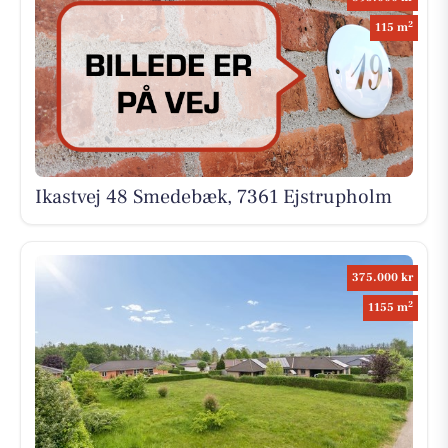
2
115 m
Ikastvej 48 Smedebæk, 7361 Ejstrupholm
375.000 kr
2
1155 m