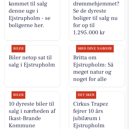
kommet til salg
drømmehjemmet?
denne uge i
Se de dyreste
Ejstrupholm - se
boliger til salg nu
boligerne her.
for op til
1.295.000 kr
BILER
MØD DINE NABOER
Biler netop sat til
Britta om
salg i Ejstrupholm
Ejstrupholm: Så
meget natur og
noget for alle
BILER
DET SKER
10 dyreste biler til
Cirkus Trapez
salg i nærheden af
fejrer 10 års
Ikast-Brande
jubilæum i
Kommune
Ejstrupholm