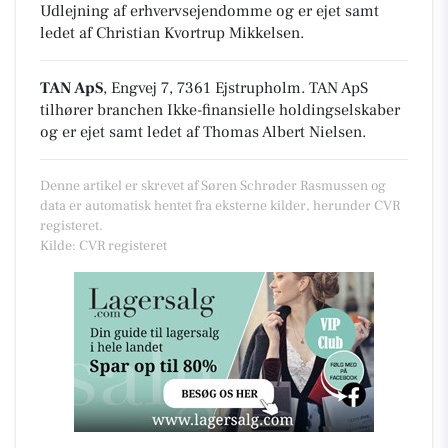
Udlejning af erhvervsejendomme
og er ejet samt
ledet af Christian Kvortrup Mikkelsen.
TAN ApS
, Engvej 7, 7361 Ejstrupholm
.
TAN ApS
tilhører branchen
Ikke-finansielle holdingselskaber
og er ejet samt ledet af Thomas Albert Nielsen.
Denne artikel er skrevet af Søren Schrøder Rasmussen og
data er automatisk hentet fra eksterne kilder, herunder CVR
registeret.
Kilde: CVR registeret