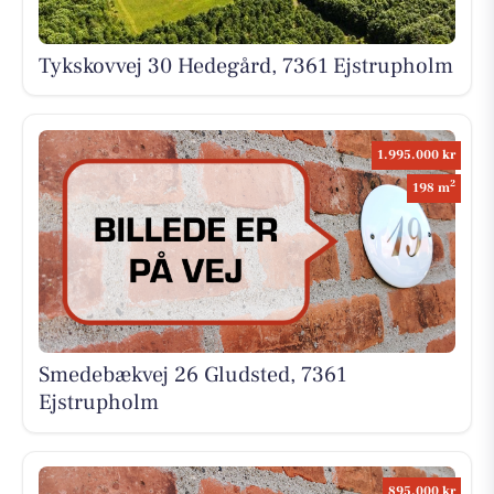
Tykskovvej 30 Hedegård, 7361 Ejstrupholm
1.995.000 kr
2
198 m
Smedebækvej 26 Gludsted, 7361
Ejstrupholm
895.000 kr